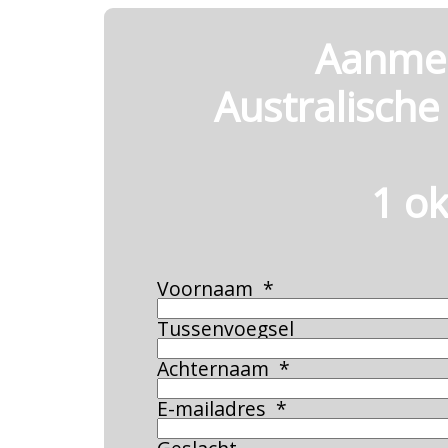
Aanmel
Australisch
1 o
Voornaam
Tussenvoegsel
Achternaam
E-mailadres