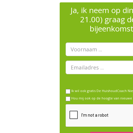
Ja, ik neem op di
21.00) graag de
bijeenkomst
Voornaam
E-
mailadres
Ik wil ook gratis De HuishoudCoach Ni
Hou mij ook op de hoogte van nieuwe 