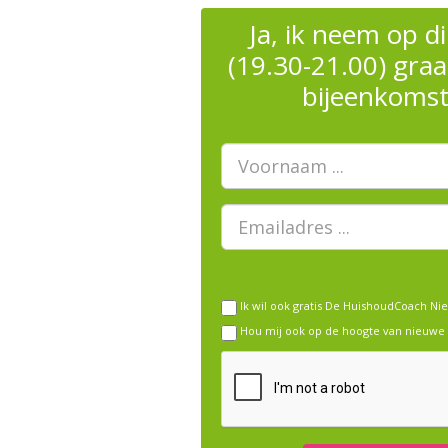
Ja, ik neem op 
(19.30-21.00) graa
bijeenkomst
Voornaam
E-
mailadres
Ik wil ook gratis De HuishoudCoach Ni
Hou mij ook op de hoogte van nieuwe 