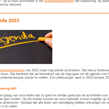
 Op al onze activiteiten is het
activiteitenreglement
van toepassing. Bij aan
iermee akkoord.
nda 2023
activiteitenagenda
van 2022 staan nog enkele activiteiten. Dat heb je hierbov
lezen. Dat betekent dat we binnenkort aan de slag gaan om de agenda voor 
ondernemersjaar samen te stellen. Een jubileumjaar, want in 2023 bestaat 
ening telt!
n graag van onze leden wat ze goed en minder goed aan de activiteiten van
en jaar vonden. Op die manier kunnen we onze kalender zoveel mogelijk op d
e afstemmen. Vandaar dat alle leden een uitnodiging hebben ontvangen om e
 in te vullen.