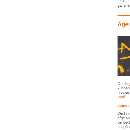
LET OP:
ga je h
Age
Op de
kunnen 
nieuwe 
jaar
!
Jouw m
We hore
afgelop
behoeft
enquête