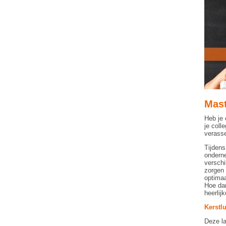
Mast
Heb je 
je coll
verasse
Tijden
onderne
verschi
zorgen 
optimaa
Hoe dan
heerlij
Kerstl
Deze la