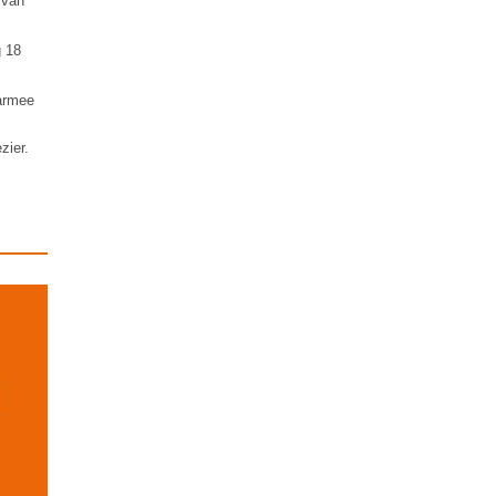
 van
g 18
armee
zier.