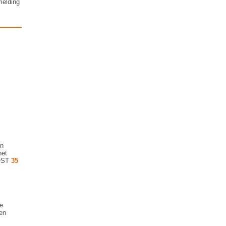
melding
en
het
JOST
35
e
en