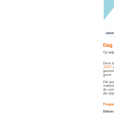
Dag 
Op
vri
Deze d
JOST
d
gevesti
gezet.
Dat gaa
onderne
de vorm
die afg
Progra
Datum