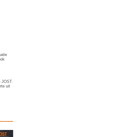
matie
ook
an JOST.
te uit