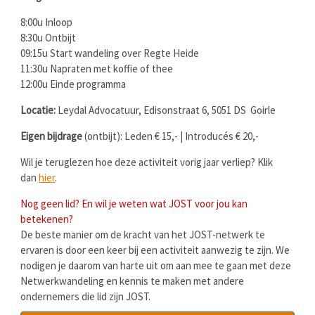
8:00u Inloop
8:30u Ontbijt
09:15u Start wandeling over Regte Heide
11:30u Napraten met koffie of thee
12:00u Einde programma
Locatie:
Leydal Advocatuur, Edisonstraat 6, 5051 DS Goirle
Eigen bijdrage
(ontbijt): Leden € 15,- | Introducés € 20,-
Wil je teruglezen hoe deze activiteit vorig jaar verliep? Klik
dan
hier
.
Nog geen lid? En wil je weten wat JOST voor jou kan
betekenen?
De beste manier om de kracht van het JOST-netwerk te
ervaren is door een keer bij een activiteit aanwezig te zijn. We
nodigen je daarom van harte uit om aan mee te gaan met deze
Netwerkwandeling en kennis te maken met andere
ondernemers die lid zijn JOST.