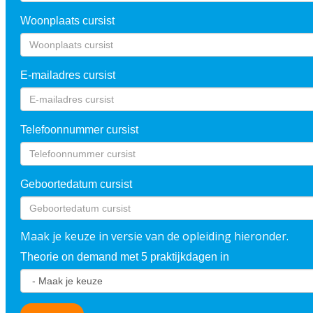
Woonplaats cursist
E-mailadres cursist
Telefoonnummer cursist
Geboortedatum cursist
Maak je keuze in versie van de opleiding hieronder.
Theorie on demand met 5 praktijkdagen in