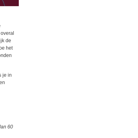
e
 overal
ijk de
oe het
zonden
 je in
een
 dan 60