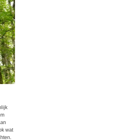
lijk
 om
aan
ok wat
hten.