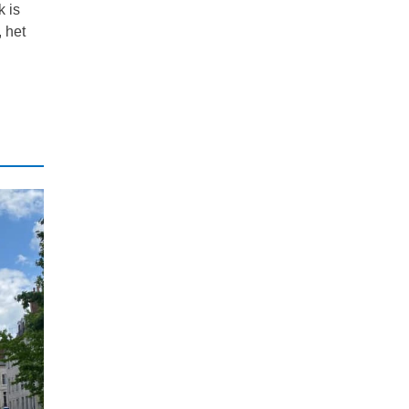
k is
 het