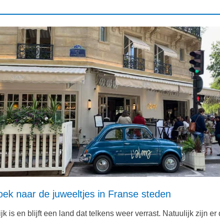
ek naar de juweeltjes in Franse steden
jk is en blijft een land dat telkens weer verrast. Natuulijk zijn er