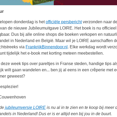
ur
elopen donderdag is het
officiële persbericht
verzonden naar d
van de nieuwe Jubileumuitgave LOIRE. Het boek is nu officieel
jgbaar. Dus bij alle online shops die boeken verkopen en natuurl
ndel in Nederland en België. Maar wil je LOIRE aanschaffen d
chtstreeks via
FrankrijkBinnendoor.nl
. Elke werkdag wordt ver
kunt tijdelijk het e-book met korting meteen meebestellen.
 deze week tips over pareltjes in Franse steden, handige tips als
ijk wilt gaan wandelen en... ben jij al eens in een crêperie met 
mer geweest?
eesplezier!
Couwenhoven
 de
jubileumversie LOIRE
is nu al in te zien en te koop bij meer
dels in Nederland! Dus er is er altijd een bij jou in de buurt.