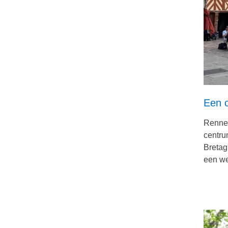
Een 
Rennes 
centru
Bretag
een we