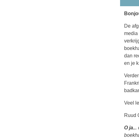
Bonjo
De afg
media 
verkri
boekha
dan re
en je 
Verder
Frankr
badka
Veel l
Ruud 
O ja..
.
boekhan