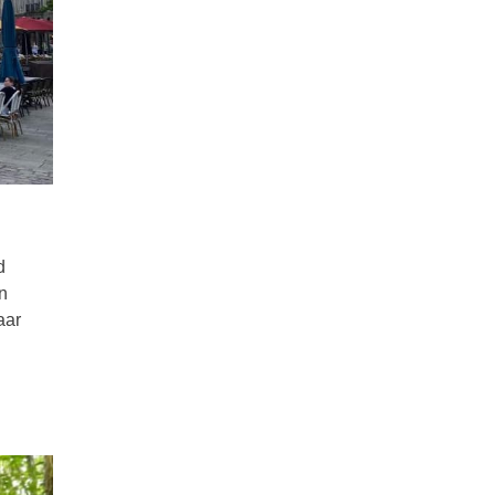
d
n
aar