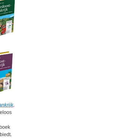
ankrijk
.
deloos
rboek
biedt.