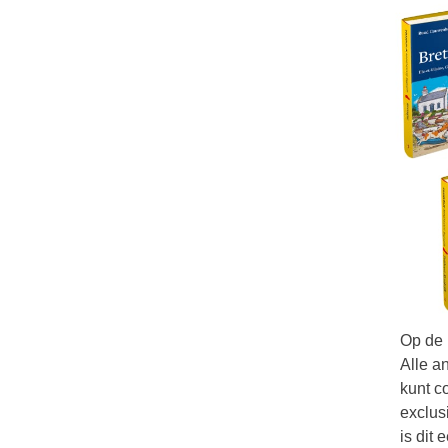
Op de k
Alle a
kunt c
exclus
is dit