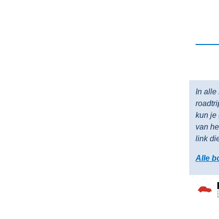
In all
roadtr
kun je
van he
link di
Alle b