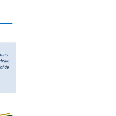
outes
ebsite
of de