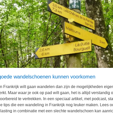
goede wandelschoenen kunnen voorkomen
 in Frankrijk wilt gaan wandelen dan zijn de mogelijkheden eigen
rkt. Maar waar je ook op pad wilt gaan, het is altijd verstandig
oorbereid te vertrekken. In een speciaal artikel, met podcast, st
e tips die een wandeling in Frankrijk nog leuker maken. Lees o
lasting in combinatie met een slechte wandelschoen kan aanric