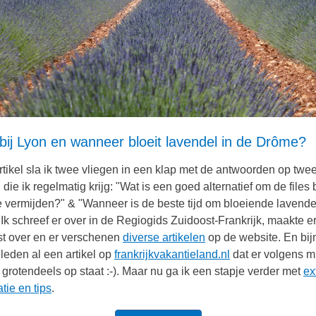
 bij Lyon en wanneer bloeit lavendel in de Drôme?
 artikel sla ik twee vliegen in een klap met de antwoorden op twe
die ik regelmatig krijg: "Wat is een goed alternatief om de files b
e vermijden?" & "Wanneer is de beste tijd om bloeiende lavende
"
Ik schreef er over in de Regiogids Zuidoost-Frankrijk, maakte e
t over en er verschenen
diverse artikelen
op de website. En bij
eleden al een artikel op
frankrijkvakantieland.nl
dat er volgens m
 grotendeels op staat :-).
Maar nu ga ik een stapje verder met
ex
tie en tips
.