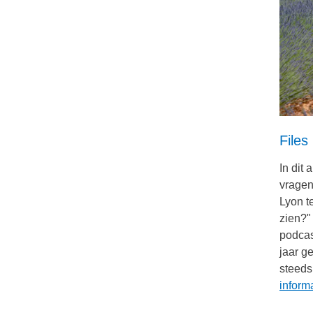
Files
In dit
vragen 
Lyon t
zien?
podcas
jaar g
steeds
informa