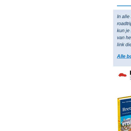
In all
roadtr
kun je
van he
link di
Alle b