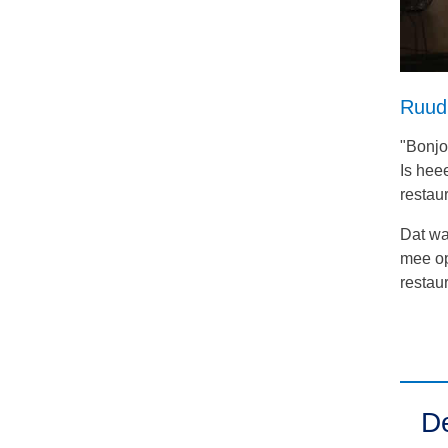
Ruud,
"Bonjo
Is hee
restau
Dat wa
mee op
restau
De