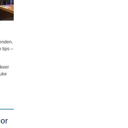
ienden.
 tips –
 keer
euke
oor