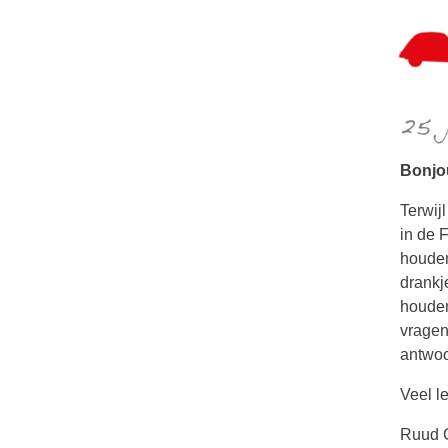
Bonjo
Terwij
in de 
houden
drankj
houden
vragen 
antwoo
Veel l
Ruud 