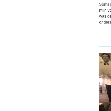
Soms p
mijn v
was de
onders