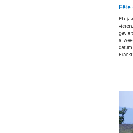
Fête 
Elk ja
vieren
gevierd
al wee
datum 
Frankri