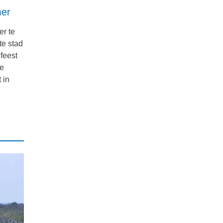
mer
er te
te stad
 feest
de
 in