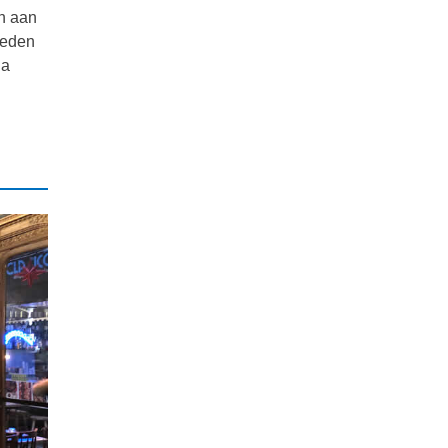
n aan
eleden
ia