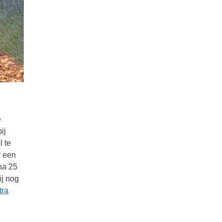
e
ij
l te
r een
na 25
ij nog
tra