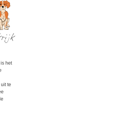
is het
e
uit te
ee
de