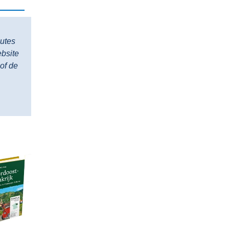
outes
ebsite
of de