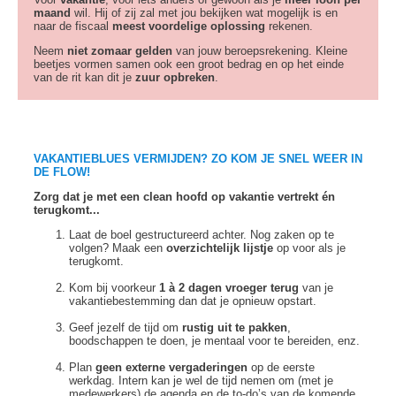
maand
wil. Hij of zij zal met jou bekijken wat mogelijk is en
naar de fiscaal
meest voordelige oplossing
rekenen.
Neem
niet zomaar gelden
van jouw beroepsrekening. Kleine
beetjes vormen samen ook een groot bedrag en op het einde
van de rit kan dit je
zuur opbreken
.
VAKANTIEBLUES VERMIJDEN? ZO KOM JE SNEL WEER IN
DE FLOW!
Zorg dat je met een clean hoofd op vakantie vertrekt én
terugkomt...
Laat de boel gestructureerd achter. Nog zaken op te
volgen? Maak een
overzichtelijk lijstje
op voor als je
terugkomt.
Kom bij voorkeur
1 à 2 dagen vroeger terug
van je
vakantiebestemming dan dat je opnieuw opstart.
Geef jezelf de tijd om
rustig uit te pakken
,
boodschappen te doen, je mentaal voor te bereiden, enz.
Plan
geen externe vergaderingen
op de eerste
werkdag. Intern kan je wel de tijd nemen om (met je
medewerkers) de agenda en de to-do’s van de komende