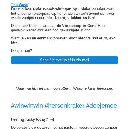
The Wave
?
Dat zijn
boeiende avondtrainingen op unieke locaties
over
hot ondernemerstopics. Op het einde van zo’n avond schuiven
we de voetjes onder tafel.
Leerrijk, lekker én fun
!
Deze keer trekken we naar
de Vinoscoop in Gent
. Een
geweldig kader voor een nog geweldigere avond!
Want je kan nu eenmalig
proeven voor slechts 350 euro
, excl.
btw.
Doe je mee?
Schrijf je exclusief in via mail
Maar wacht. Het kan nóg zotter… Waag je kans hieronder!
#winwinwin #hersenkraker #doejemee
Feeling lucky today? :-))
De eerste
5 go-getters
met het juiste antwoord stoppen zomaar