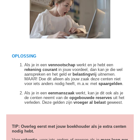
OPLOSSING
Als je in een
vennootschap
werkt en je hebt een
rekening courant
in jouw voordeel, dan kan je die wel
aanspreken en het geld er
belastingvrij
uitnemen.
MAAR! Doe dit alleen als jouw zaak deze centen niet
voor iets anders nodig heeft, m.a.w. met
spaargelden
.
Als je in een
eenmanszaak
werkt, kan je dit ook als je
de centen neemt van de
opgebouwde reserves
uit het
verleden. Deze gelden zijn
vroeger al belast
geweest.
TIP: Overleg eerst met jouw boekhouder als je extra centen
nodig hebt.
Voor
vakantie
, voor iets anders of gewoon als je
meer loon per