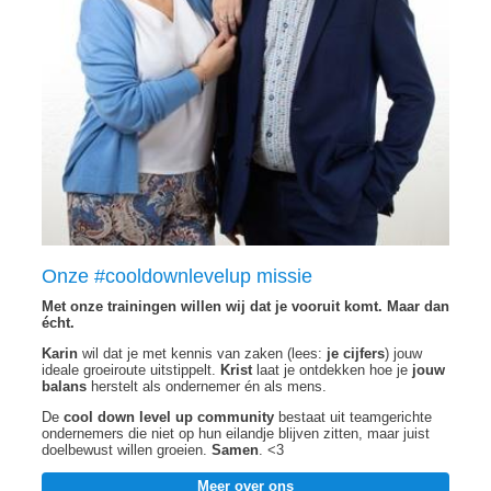
Onze #cooldownlevelup missie
Met onze trainingen willen wij dat je vooruit komt. Maar dan
écht.
Karin
wil dat je met kennis van zaken (lees:
je cijfers
) jouw
ideale groeiroute uitstippelt.
Krist
laat je ontdekken hoe je
jouw
balans
herstelt als ondernemer én als mens.
De
cool down level up community
bestaat uit teamgerichte
ondernemers die niet op hun eilandje blijven zitten, maar juist
doelbewust willen groeien.
Samen
. <3
Meer over ons