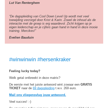
Lut Van Renterghem
“De dagopleiding van Cool Down Level Up wordt met veel
toewijding verzorgd door Krist & Karin. Zowel de inhoud als de
interactie met de groep is erg waardevol. Zicht krijgen op je
eigen leiderschap en je cijfers gaan hand in hand in deze mooie
training. Mercikes!”
Evelien Bauduin
#winwinwin #hersenkraker
Feeling lucky today?
Welk getal ontbreekt in deze matrix?
De eerste met het juiste antwoord wint zowaar een
GRATIS
TICKET
naar de
69 dagopleiding
t.w.v. 269 euro.
Mail ons vliegensvlug jouw antwoord.
Veel succes! :-)