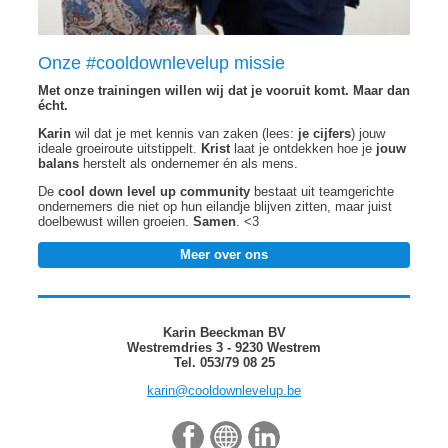
Onze #cooldownlevelup missie
Met onze trainingen willen wij dat je vooruit komt. Maar dan
écht.
Karin
wil dat je met kennis van zaken (lees:
je cijfers
) jouw
ideale groeiroute uitstippelt.
Krist
laat je ontdekken hoe je
jouw
balans
herstelt als ondernemer én als mens.
De
cool down level up community
bestaat uit teamgerichte
ondernemers die niet op hun eilandje blijven zitten, maar juist
doelbewust willen groeien.
Samen
. <3
Meer over ons
Karin Beeckman BV
Westremdries 3 - 9230 Westrem
Tel. 053/79 08 25
karin@cooldownlevelup.be