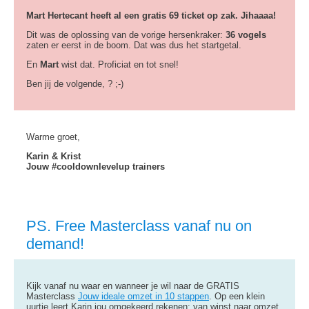
Mart Hertecant heeft al een gratis 69 ticket op zak. Jihaaaa!
Dit was de oplossing van de vorige hersenkraker:
36 vogels
zaten er eerst in de boom. Dat was dus het startgetal.
En
Mart
wist dat. Proficiat en tot snel!
Ben jij de volgende, ? ;-)
Warme groet,
Karin & Krist
Jouw #cooldownlevelup trainers
PS. Free Masterclass vanaf nu on
demand!
Kijk vanaf nu waar en wanneer je wil naar de GRATIS
Masterclass
Jouw ideale omzet in 10 stappen
. Op een klein
uurtje leert Karin jou omgekeerd rekenen: van winst naar omzet.