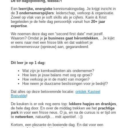
De 69 dagopleiding, wasda?!
Een
leerrijke, energieke
kennismakingsdag. Je krijgt inzicht in
de
3 ondernemerspijlers
: leiderschap, verkoop & organisatie.
Zowel op vlak van je soft skills als je cijfers. Karin & Krist
begeleiden je de hele dag persoonlijk vanuit hun
20+ jaar
expertise
.
We noemen deze dag een “second first date” met jezelf.
Waarom? Omdat je
je business gaat hérontdekken
, . Je kijkt
er eens naar met een frisse blik en dat wakkert je
ondernemersvuur (opnieuw) aan, gegarandeerd.
Dit leer je op 1 dag:
Wat zijn je kernkwaliteiten als ondernemer?
Hoe lees je jouw balans met oog op groei?
Hoe verkoop je in de markt van morgen?
Hoe neem je duurzame beslissingen voor je bedrijf?
Dat alles op deze betoverende locatie:
ontdek Kasteel
Breivelde
!
De keuken is er ook nog eens top:
lekkere hapjes en drankjes
,
de hele dag door. En over de middag trekken we het
prachtige
park
in voor een frisse neus. O ja, en na de cursus is er tijd om
te
netwerken
, natuurlijk… mét aperitief. :-))
Kortom, een plezante én boeiende dag. En dat voor een