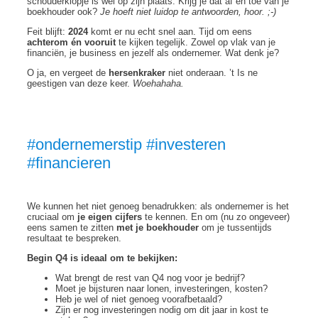
schouderklopje is wel op zijn plaats. Krijg je dat af en toe van je
boekhouder ook?
Je hoeft niet luidop te antwoorden, hoor. ;-)
Feit blijft:
2024
komt er nu echt snel aan. Tijd om eens
achterom én vooruit
te kijken tegelijk. Zowel op vlak van je
financiën, je business en jezelf als ondernemer. Wat denk je?
O ja, en vergeet de
hersenkraker
niet onderaan. ’t Is ne
geestigen van deze keer.
Woehahaha.
#ondernemerstip #investeren
#financieren
We kunnen het niet genoeg benadrukken: als ondernemer is het
cruciaal om
je eigen cijfers
te kennen. En om (nu zo ongeveer)
eens samen te zitten
met je boekhouder
om je tussentijds
resultaat te bespreken.
Begin Q4 is ideaal om te bekijken:
Wat brengt de rest van Q4 nog voor je bedrijf?
Moet je bijsturen naar lonen, investeringen, kosten?
Heb je wel of niet genoeg voorafbetaald?
Zijn er nog investeringen nodig om dit jaar in kost te