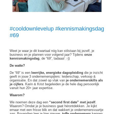
#cooldownlevelup #kennismakingsdag
#69
Weet je waar je dit kwartaal nóg kan stilstaan bij jezelf, je
business en je plannen voor volgend jaar? Tijdens
onze
kennismakingsdag
, de “69”, tadaaa! :-))
De watte?
De “69” is een
leerrijke, energieke dagopleiding
die je inzicht
geeft in jouw 3 ondernemerspijlers: leiderschap, verkoop &
organisatie. En dat zowel op vlak van
je ondernemerskills als
je cijfers
. Karin & Krist begeleiden je de hele dag persoonlijk
vanuit hun 20+ jaar expertise.
Waarom?
We noemen deze dag een
“second first date” met jezelf
.
Waarom? Omdat je je business gaat hérontdekken. Je kijkt
ernaar met een frisse blik en dat wakkert je ondernemersvuurtje
aan. Bovendien leer je hier nieuwe,
toffe ondernemers
kennen.