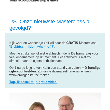
Jouw #cooldownlevelup trainers
PS. Onze nieuwste Masterclass al
gevolgd?
Kijk waar en wanneer je zelf wil naar de
GRATIS
Masterclass
“
Elektrisch rijden: why (not)?
”.
Moet je straks wel of niet elektrisch rijden?
De hamvraag
voor
veel ondernemers op dit moment. Het antwoord is niet zo
simpel, maar de cijfers onthullen veel.
Op 1 uurtje krijg je van Karin een stand van zaken
mét handige
cijfervoorbeelden
. Zo kan je daarna zelf rekenen en een
weloverwogen keuze maken.
Top, ik bestel mijn gratis video!