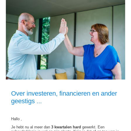
Over investeren, financieren en ander
geestigs ...
Hallo ,
Je hebt nu al meer dan
3 kwartalen
hard
gewerkt. Een