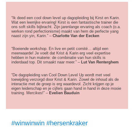
“Ik deed een cool down level up dagopleiding bij Kirst en Karin.
Wat een leerrijke ervaring! Kirst is een fantastische trainer die
ons soft skills bijbracht. Zijn jarenlange ervaring als coach (o.a.
werken rond perfectionisme) maakt van hem de perfecte yang
naast zijn yin, Karin.” –
Charlotte Van der Eecken
“Boeiende workshop. En live en petit comité… altijd een
meerwaarde! Je voelt dat Krist & Karin erg veel expertise
hebben in hun materie: de combinatie van hun skills is
inderdaad top. Dit smaakt naar meer.” –
Lut Van Renterghem
“De dagopleiding van Cool Down Level Up wordt met veel
toewijding verzorgd door Krist & Karin. Zowel de inhoud als de
interactie met de groep is erg waardevol. Zicht krijgen op je
eigen leiderschap en je cijfers gaan hand in hand in deze mooie
training. Mercikes!” –
Evelien Bauduin
#winwinwin #hersenkraker