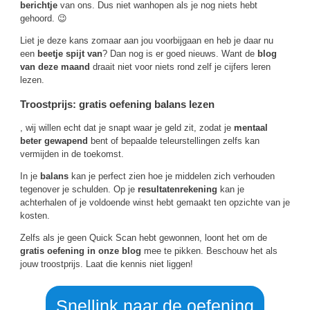
berichtje
van ons. Dus niet wanhopen als je nog niets hebt
gehoord. 😉
Liet je deze kans zomaar aan jou voorbijgaan en heb je daar nu
een
beetje spijt van
? Dan nog is er goed nieuws. Want de
blog
van deze maand
draait niet voor niets rond zelf je cijfers leren
lezen.
Troostprijs: gratis oefening balans lezen
, wij willen echt dat je snapt waar je geld zit, zodat je
mentaal
beter gewapend
bent of bepaalde teleurstellingen zelfs kan
vermijden in de toekomst.
In je
balans
kan je perfect zien hoe je middelen zich verhouden
tegenover je schulden. Op je
resultatenrekening
kan je
achterhalen of je voldoende winst hebt gemaakt ten opzichte van je
kosten.
Zelfs als je geen Quick Scan hebt gewonnen, loont het om de
gratis oefening in onze blog
mee te pikken. Beschouw het als
jouw troostprijs. Laat die kennis niet liggen!
Snellink naar de oefening