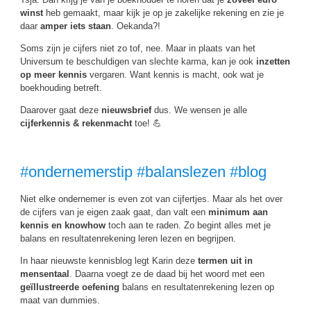
winst
heb gemaakt, maar kijk je op je zakelijke rekening en zie je
daar
amper iets staan
. Oekanda?!
Soms zijn je cijfers niet zo tof, nee. Maar in plaats van het
Universum te beschuldigen van slechte karma, kan je ook
inzetten
op meer kennis
vergaren. Want kennis is macht, ook wat je
boekhouding betreft.
Daarover gaat deze
nieuwsbrief
dus. We wensen je alle
cijferkennis & rekenmacht
toe! 💪
#ondernemerstip #balanslezen #blog
Niet elke ondernemer is even zot van cijfertjes. Maar als het over
de cijfers van je eigen zaak gaat, dan valt een
minimum aan
kennis en knowhow
toch aan te raden. Zo begint alles met je
balans en resultatenrekening leren lezen en begrijpen.
In haar nieuwste kennisblog legt Karin deze
termen uit in
mensentaal
. Daarna voegt ze de daad bij het woord met een
geïllustreerde oefening
balans en resultatenrekening lezen op
maat van dummies.