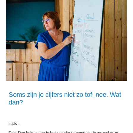
Soms zijn je cijfers niet zo tof, nee. Wat
dan?
Hallo ,
Tsja. Dan krijg je van je boekhouder te horen dat je
zoveel euro