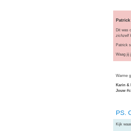
Patrick
Dit was 
zichzelf 
Patrick s
Waag jij
Warme gr
Karin & 
Jouw #c
PS. 
Kijk waa