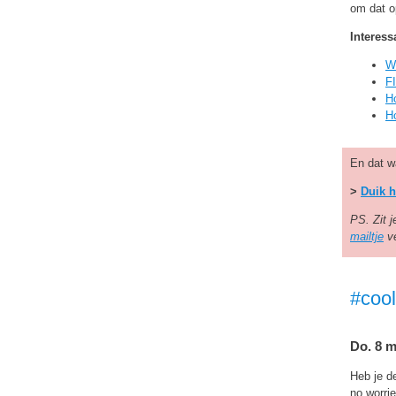
om dat o
Interess
Wa
F
Ho
Ho
En dat wa
>
Duik h
PS. Zit 
mailtje
ve
#coo
Do. 8 m
Heb je 
no worri