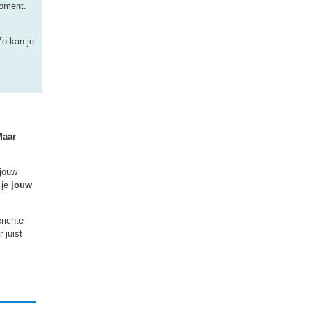
moment.
Zo kan je
Maar
 jouw
 je
jouw
richte
 juist