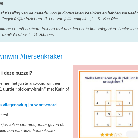
en
 afwisseling van de materie, kon je dingen laten bezinken en hebben we veel 
 Ongelofelijke inzichten. Ik hou van jullie aanpak. :)” – S. Van Riet
ontane en enthousiaste trainers met veel kennis in hun vakgebied. Leuke loca
, familiale sfeer.” – S. Ribbens
winwin #hersenkraker
jij deze puzzel?
e met het juiste antwoord wint een
:1 uurtje “pick-my-brain”
met Karin of
s vliegensvlug jouw antwoord.
cces!
etjes tellen niet mee, maar geven de
heid aan van deze hersenkraker.