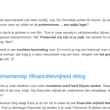
 de paasvakantie ook weer voorbij, zeg. De chocolade achter de kiezen, de 
liezen weer op zolder en de
portemonnee … een pakje leger
?
 dacht je gisteren in een flits: “Kon ik maar eeuwig in vakantiemodus blijven, 
 gewoon binnenstroomt. Ha!”
Financieel vrij zijn in je zaak
, het spreekt tot i
ing. Nee?
hreef er een
nuchtere kennisblog
over. En mocht je nog niet helemaal mee z
ol-verhaal, dan krijg je in deze nieuwsbrief nog een kans. Vergeet ook
het gra
tje
niet. 😉
rnemerstip #financiëlevrijheid #blog
met je zaak betekent voor velen
investeren en/of hard blijven werken
. Maa
geld of tijd over, klopt. Die financiële vrijheid als ondernemer lijkt onhaalbaar. 
zo?
ieuwste blog daagt Karin je uit om stil te staan bij wat
financiële vrijheid be
. Kan je überhaupt financieel vrij worden in je zaak? Absoluut! Al pleiten we e