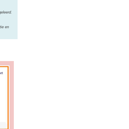
geleerd.
tie en