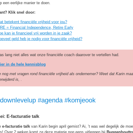
p een eerlijke manier te doen.
ant? Klik snel door:
t betekent financiële vrijheid voor jou?
IRE = Financial Independence, Retire Early
e kan je financieel vrij worden in je zaak?
eveel geld heb je nodig voor financiële vrijheid?
s lang niet alles wat onze financiële coach daarover te vertellen had.
ier in de hele kennisblog
je nog met vragen rond financiële vrijheid als ondernemer? Weet dat Karin ma
rwijderd is, .
ldownlevelup #agenda #komjeook
ei: E-facturatie talk
de
e-facturatie talk
van Karin begin april gemist? Ai, ’t was wel degelijk de moe
es! Over 2 weken komt ze deze materie nog eens uitleggen bij
Buggenhouttr