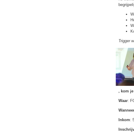
begrijpel
Wa
H
We
Ko
Trigger w
, kom j
Waar
: F
Wannee
Inkom
: 
Inschrij