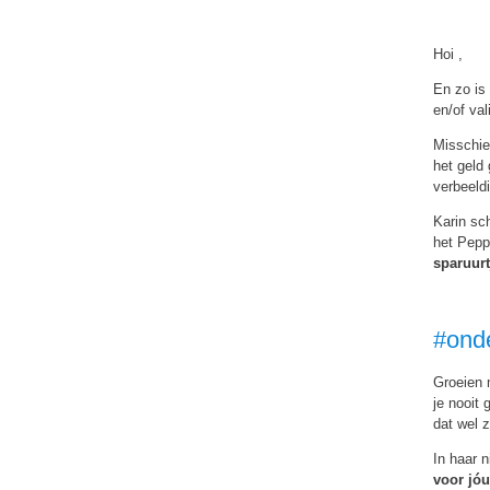
Hoi ,
En zo is
en/of va
Misschien
het geld
verbeeld
Karin sc
het Pepp
sparuur
#onde
Groeien 
je nooit 
dat wel 
In haar n
voor jóu