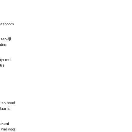
paasboom
terwijl
eders
ijn met
tis
r zo houd
Maar is
tekent
r wel voor