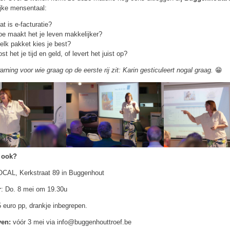
ijke mensentaal:
t is e-facturatie?
oe maakt het je leven makkelijker?
lk pakket kies je best?
st het je tijd en geld, of levert het juist op?
arning voor wie graag op de eerste rij zit: Karin gesticuleert nogal graag.
😁
e ook?
OCAL, Kerkstraat 89 in Buggenhout
r
: Do. 8 mei om 19.30u
5 euro pp, drankje inbegrepen.
ven:
vóór 3 mei via info@buggenhouttroef.be