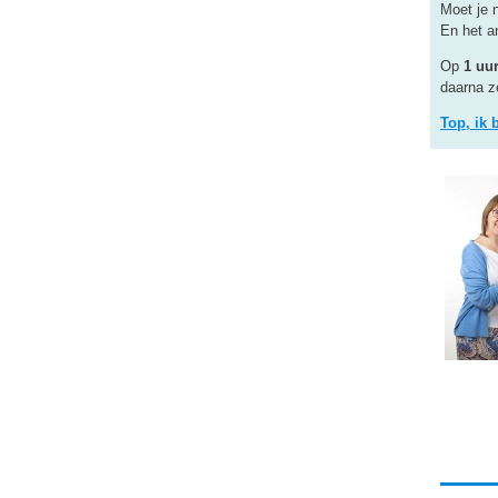
Moet je n
En het an
Op
1 uur
daarna z
Top, ik 