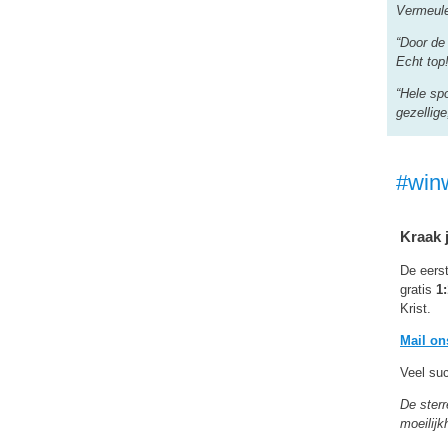
Vermeul
“Door de
Echt top!
“Hele sp
gezellige
#win
Kraak 
De eerst
gratis
1
Krist.
Mail on
Veel su
De sterr
moeilijk