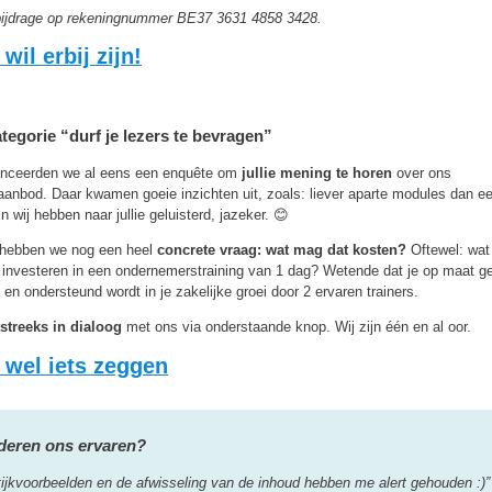
 bijdrage op rekeningnummer BE37 3631 4858 3428.
 wil erbij zijn!
ategorie “durf je lezers te bevragen”
anceerden we al eens een enquête om
jullie mening te horen
over ons
saanbod. Daar kwamen goeie inzichten uit, zoals: liever aparte modules dan e
En wij hebben naar jullie geluisterd, jazeker. 😊
hebben we nog een heel
concrete vraag: wat mag dat kosten?
Oftewel: wat 
e investeren in een ondernemerstraining van 1 dag? Wetende dat je op maat g
en ondersteund wordt in je zakelijke groei door 2 ervaren trainers.
streeks in dialoog
met ons via onderstaande knop. Wij zijn één en al oor.
l wel iets zeggen
deren ons ervaren?
tijkvoorbeelden en de afwisseling van de inhoud hebben me alert gehouden :)”