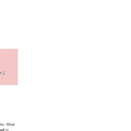
ar
1
ite. Maar
oef
in