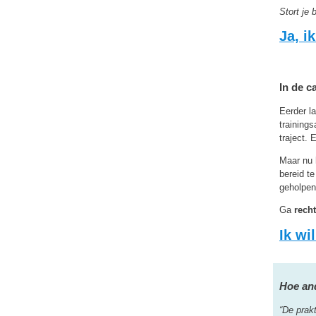
Stort je
Ja, ik
In de c
Eerder l
training
traject. 
Maar nu 
bereid t
geholpen 
Ga
recht
Ik wi
Hoe an
“De prak