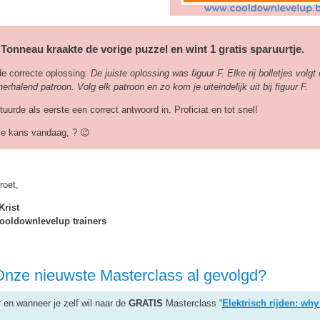
 Tonneau kraakte de vorige puzzel en wint 1 gratis sparuurtje.
de correcte oplossing:
De juiste oplossing was figuur F. Elke rij bolletjes volgt
herhalend patroon. Volg elk patroon en zo kom je uiteindelijk uit bij figuur F.
tuurde als eerste een correct antwoord in. Proficiat en tot snel!
 je kans vandaag, ? 😉
oet,
Krist
ooldownlevelup trainers
Onze nieuwste Masterclass al gevolgd?
r en wanneer je zelf wil naar de
GRATIS
Masterclass “
Elektrisch rijden: why