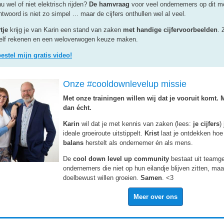
u wel of niet elektrisch rijden?
De hamvraag
voor veel ondernemers op dit 
twoord is niet zo simpel ... maar de cijfers onthullen wel al veel.
tje
krijg je van Karin een stand van zaken
met handige cijfervoorbeelden
. 
elf rekenen en een weloverwogen keuze maken.
bestel mijn gratis video!
Onze #cooldownlevelup missie
Met onze trainingen willen wij dat je vooruit komt. 
dan écht.
Karin
wil dat je met kennis van zaken (lees:
je cijfers
)
ideale groeiroute uitstippelt.
Krist
laat je ontdekken hoe
balans
herstelt als ondernemer én als mens.
De
cool down level up community
bestaat uit teamge
ondernemers die niet op hun eilandje blijven zitten, maar
doelbewust willen groeien.
Samen
. <3
Meer over ons