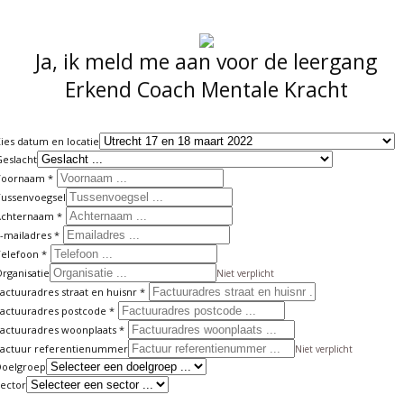
Ja, ik meld me aan voor de leergang
Erkend Coach Mentale Kracht
ies datum en locatie
eslacht
Voornaam
Tussenvoegsel
Achternaam
-mailadres
Telefoon
rganisatie
Niet verplicht
actuuradres straat en huisnr
actuuradres postcode
actuuradres woonplaats
Factuur referentienummer
Niet verplicht
Doelgroep
ector