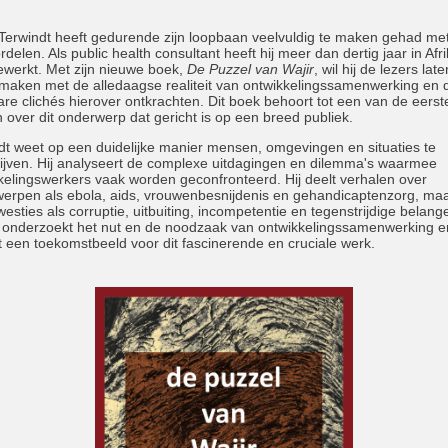
Terwindt heeft gedurende zijn loopbaan veelvuldig te maken gehad me
delen. Als public health consultant heeft hij meer dan dertig jaar in Afr
ewerkt. Met zijn nieuwe boek,
De Puzzel van Wajir
, wil hij de lezers late
maken met de alledaagse realiteit van ontwikkelingssamenwerking en 
re clichés hierover ontkrachten. Dit boek behoort tot een van de eerst
 over dit onderwerp dat gericht is op een breed publiek.
dt weet op een duidelijke manier mensen, omgevingen en situaties te
ijven. Hij analyseert de complexe uitdagingen en dilemma's waarmee
kelingswerkers vaak worden geconfronteerd. Hij deelt verhalen over
erpen als ebola, aids, vrouwenbesnijdenis en gehandicaptenzorg, ma
westies als corruptie, uitbuiting, incompetentie en tegenstrijdige belang
 onderzoekt het nut en de noodzaak van ontwikkelingssamenwerking e
t een toekomstbeeld voor dit fascinerende en cruciale werk.