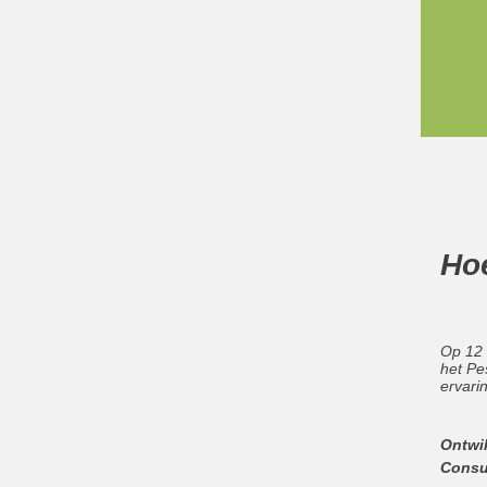
Ho
Op 12 
het Pes
ervari
Ontwi
Consu