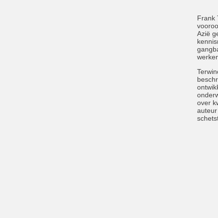
Frank 
vooroor
Azië g
kennis
gangba
werken
Terwin
beschr
ontwik
onderw
over k
auteur
schets