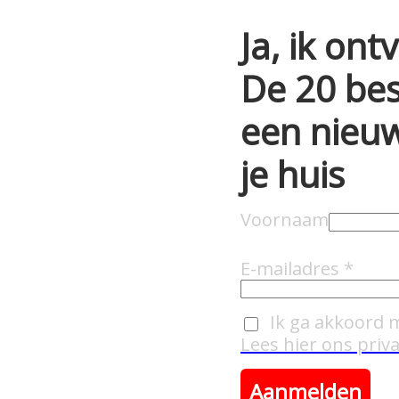
Ja, ik on
De 20 bes
een nieuw
je huis
Voornaam
E-mailadres
Ik ga akkoord m
Lees hier ons pri
Aanmelden