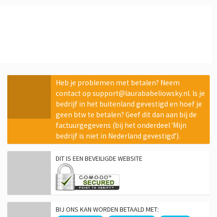
Heb je problemen met betalen? Neem
contact op support@laurababeliowsky.nl. Is je
bedrijf in het buitenland gevestigd en hoef je
geen btw te betalen? Geef dit dan aan bij de
factuurgegevens (bij het onderdeel 'Mijn
bedrijf is niet in Nederland gevestigd').
DIT IS EEN BEVEILIGDE WEBSITE
BIJ ONS KAN WORDEN BETAALD MET: