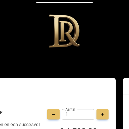
Aantal
E
en en een succesvol