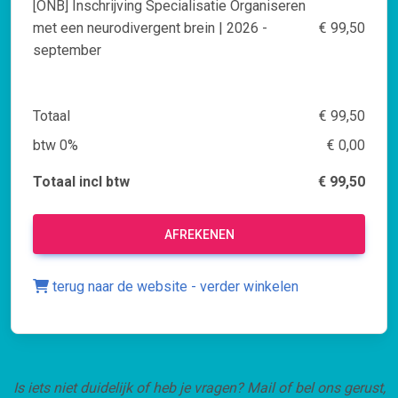
[ONB] Inschrijving Specialisatie Organiseren
met een neurodivergent brein | 2026 -
€ 99,50
september
Totaal
€ 99,50
btw 0%
€ 0,00
Totaal incl btw
€ 99,50
AFREKENEN
terug naar de website - verder winkelen
Is iets niet duidelijk of heb je vragen? Mail of bel ons gerust,