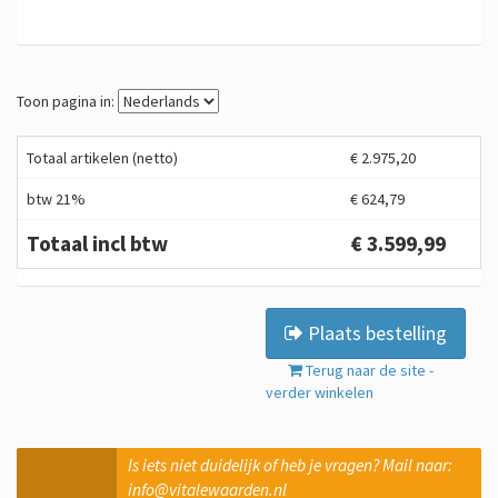
Toon pagina in:
Totaal artikelen (netto)
€ 2.975,20
btw 21%
€ 624,79
Totaal incl btw
€ 3.599,99
Plaats bestelling
Terug naar de site -
verder winkelen
Is iets niet duidelijk of heb je vragen? Mail naar:
info@vitalewaarden.nl