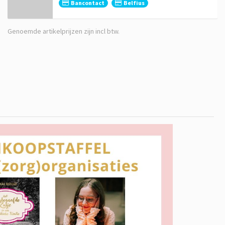
Bancontact
Belfius
Genoemde artikelprijzen zijn incl btw.