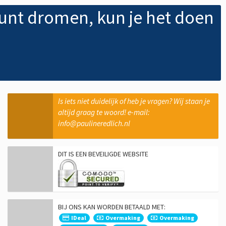
 kunt dromen, kun je het doen
Is iets niet duidelijk of heb je vragen? Wij staan je
altijd graag te woord! e-mail:
info@paulineredlich.nl
DIT IS EEN BEVEILIGDE WEBSITE
BIJ ONS KAN WORDEN BETAALD MET:
IDeal
Overmaking
Overmaking