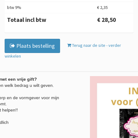
btw 9%
€ 2,35
Totaal incl btw
€ 28,50
Plaats bestelling
Terug naar de site - verder
winkelen
met een vrije gift?
n welk bedrag u wilt geven.
werp en de vormgever voor mijn
omt.
t helpen!!
dlich