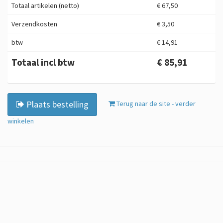
Totaal artikelen (netto)
€ 67,50
Verzendkosten
€ 3,50
btw
€ 14,91
Totaal incl btw
€ 85,91
Plaats bestelling
Terug naar de site - verder
winkelen