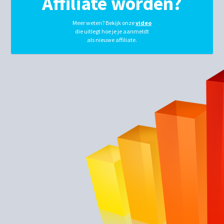
Affiliate worden?
Meer weten? Bekijk onze
video
die uitlegt hoe je je aanmeldt
als nieuwe affiliate
.